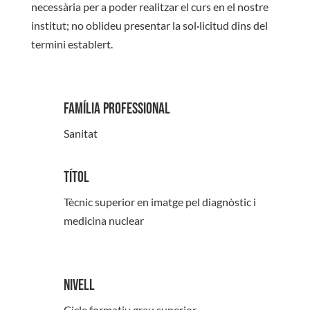
necessària per a poder realitzar el curs en el nostre
institut; no oblideu presentar la sol·licitud dins del
termini establert.
Família professional
Sanitat
Títol
Tècnic superior en imatge pel diagnòstic i
medicina nuclear
Nivell
Cicle formatiu grau superior