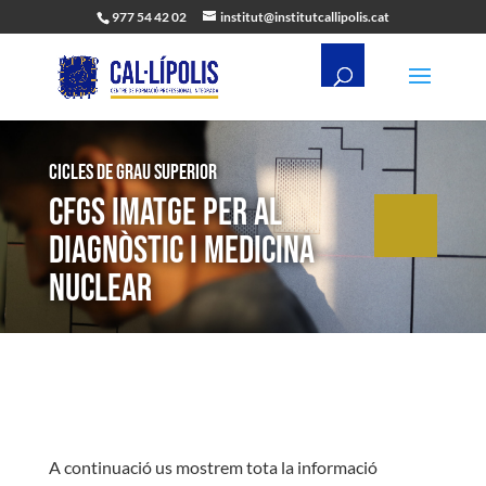
977 54 42 02
institut@institutcallipolis.cat
Cicles de Grau Superior
CFGS Imatge per al
diagnòstic i medicina
nuclear
A continuació us mostrem tota la informació