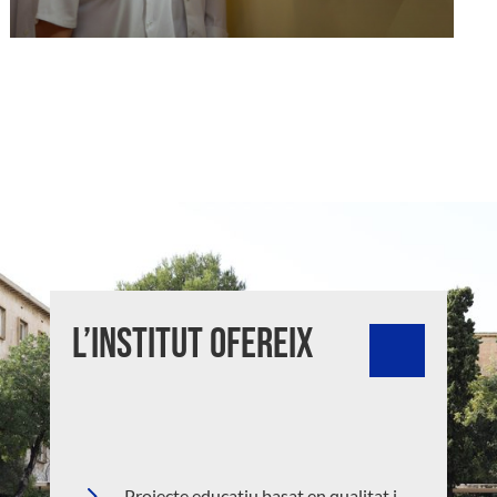
L’institut ofereix
5
Projecte educatiu basat en qualitat i