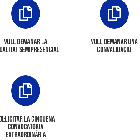


Vull demanar la
Vull demanar una
dalitat semipresencial
convalidació

ol·licitar la cinquena
convocatòria
extraordinària