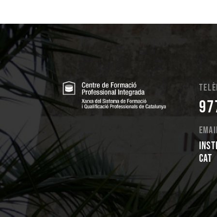
Telè
97
Emai
inst
cat