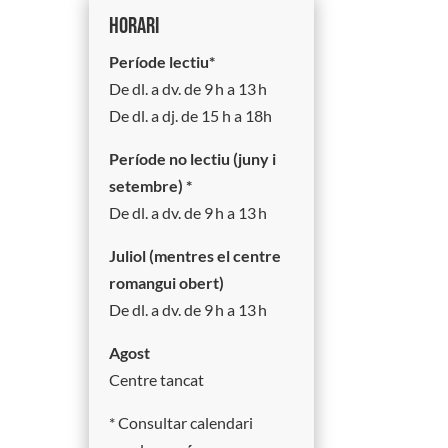
HORARI
Període lectiu*
De dl. a dv. de 9 h a 13 h
De dl. a dj. de 15 h a 18h
Període no lectiu (juny i
setembre) *
De dl. a dv. de 9 h a 13 h
Juliol (mentres el centre
romangui obert)
De dl. a dv. de 9 h a 13 h
Agost
Centre tancat
* Consultar calendari