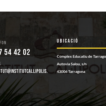
Ubicació
fon
7 54 42 02
Complex Educatiu de Tarrag
l
Autovia Salou, s/n
itut@institutcallipolis.
43006 Tarragona