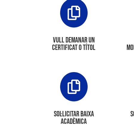

Vull demanar un
certificat o títol
mo

Sol·licitar Baixa
S
Acadèmica