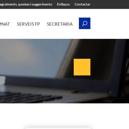
’agraïments, queixes i suggeriments
Enllaços
Contactar
MNAT
SERVEIS FP
SECRETARIA