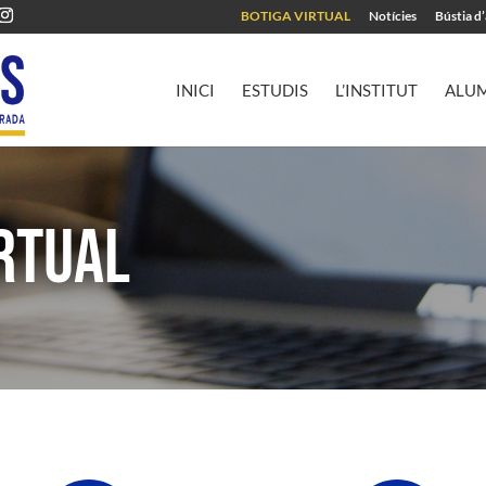
BOTIGA VIRTUAL
Notícies
Bústia d
INICI
ESTUDIS
L’INSTITUT
ALU
rtual