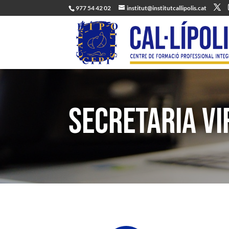
977 54 42 02
institut@institutcallipolis.cat
Secretaria Vi