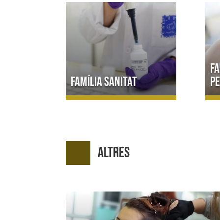
Fa
Família Sanitat
P
Altres