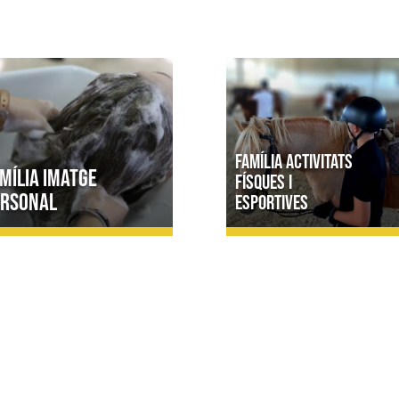
Família Activitats
mília Imatge
físques i
ersonal
esportives