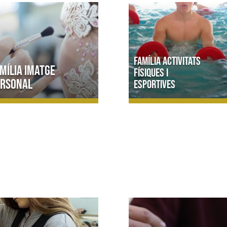
Família Activitats
mília Imatge
físiques i
ersonal
esportives