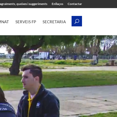
’agraïments, queixes i suggeriments
Enllaços
Contactar
MNAT
SERVEIS FP
SECRETARIA