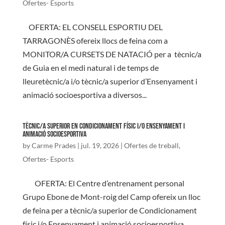
Ofertes- Esports
OFERTA: EL CONSELL ESPORTIU DEL
TARRAGONÈS ofereix llocs de feina com a
MONITOR/A CURSETS DE NATACIÓ per a tècnic/a
de Guia en el medi natural i de temps de
lleuretècnic/a i/o tècnic/a superior d’Ensenyament i
animació socioesportiva a diversos...
TÈCNIC/A SUPERIOR EN CONDICIONAMENT FÍSIC I/O ENSENYAMENT I
ANIMACIÓ SOCIOESPORTIVA
by
Carme Prades
|
jul. 19, 2026
|
Ofertes de treball
,
Ofertes- Esports
OFERTA: El Centre d’entrenament personal
Grupo Ebone de Mont-roig del Camp ofereix un lloc
de feina per a tècnic/a superior de Condicionament
físic i/o Ensenyament i animació socioesportiva.