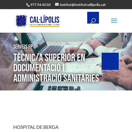
977 54 42 02
institut@institutcallipolis.cat
Serveis FP
TÈCNIC/A SUPERIOR EN
DOCUMENTACIÓ I
ADMINISTRACIÓ SANITÀRIES
HOSPITAL DE BERGA