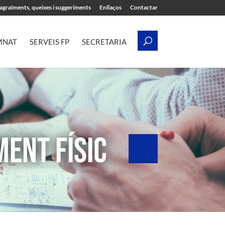
’agraïments, queixes i suggeriments
Enllaços
Contactar
MNAT
SERVEIS FP
SECRETARIA
ENT FÍSIC