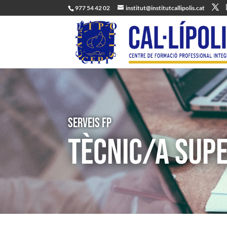
977 54 42 02
institut@institutcallipolis.cat
Serveis FP
TÈCNIC/A SUPE