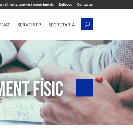
’agraïments, queixes i suggeriments
Enllaços
Contactar
MNAT
SERVEIS FP
SECRETARIA
ENT FÍSIC