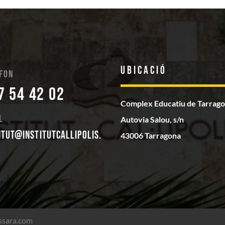
Ubicació
fon
7 54 42 02
Complex Educatiu de Tarrag
l
Autovia Salou, s/n
itut@institutcallipolis.
43006 Tarragona
ssara.com