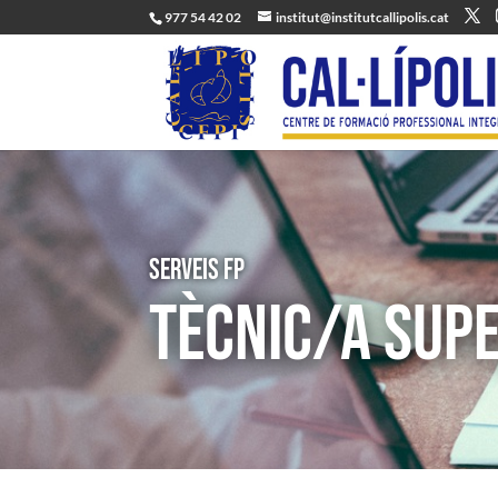
977 54 42 02
institut@institutcallipolis.cat
Serveis FP
TÈCNIC/A SUPE