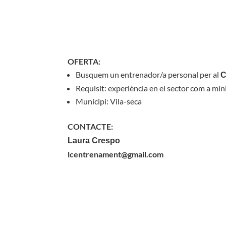
OFERTA:
Busquem un entrenador/a personal per al
Requisit: experiència en el sector com a m
Municipi: Vila-seca
CONTACTE:
Laura Crespo
lcentrenament@gmail.com