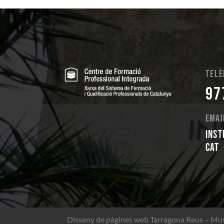
Telè
97
Emai
inst
cat
Disseny de pàgines web Tarragona Reus – Mu