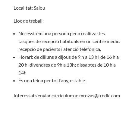
Localitat: Salou
Lloc de treball:
Necessitem una persona per a realitzar les
tasques de recepció habituals en un centre mèdic:
recepció de pacients i atenció telefònica.
Horari: de dilluns a dijous de 9 h a 13 h i de 16 h a
20 h; divendres de 9h a 13h; dissabtes de 10 h a
14h
És una feina per tot l’any, estable.
Interessats enviar currículum a: mrozas@tredic.com