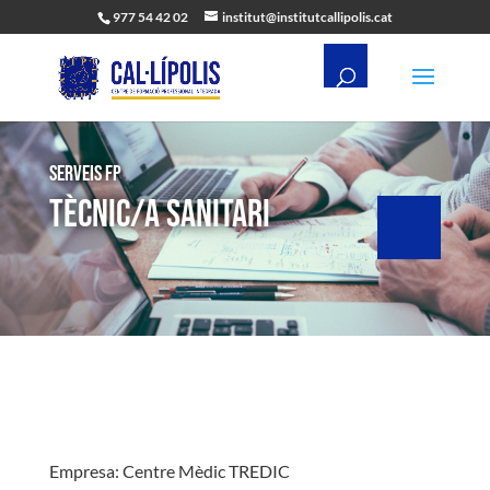
977 54 42 02
institut@institutcallipolis.cat
Serveis FP
TÈCNIC/A SANITARI
Empresa: Centre Mèdic TREDIC