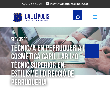
977 54 42 02
institut@institutcallipolis.cat
Serveis FP
TÈCNIC/A EN PERRUQUERIA I
COSMÈTICA CAPIL.LAR I/O
TÈCNIC SUPERIOR EN
ESTILISME I DIRECCIÓ DE
PERRUQUERIA