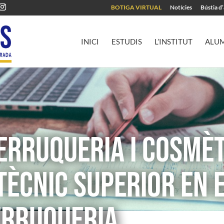
BOTIGA VIRTUAL
Notícies
Bústia d
INICI
ESTUDIS
L’INSTITUT
ALU
ERRUQUERIA I COSMÈ
TÈCNIC SUPERIOR EN E
ERRUQUERIA