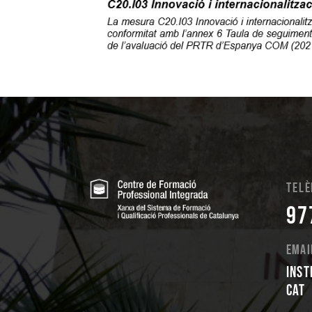
Telè
97
Emai
inst
cat