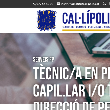
977 54 42 02
institut@institutcallipolis.cat
Serveis FP
TÈCNIC/A EN P
CAPIL.LAR I/O 
DIRECCIÓ DE P