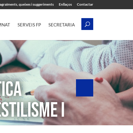
’agraïments, queixes i suggeriments
Enllaços
Contactar
MNAT
SERVEIS FP
SECRETARIA
TICA
STILISME I