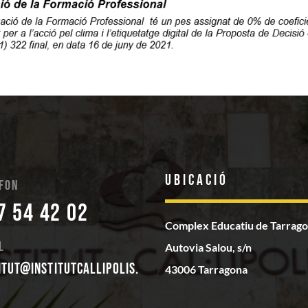
Ubicació
fon
7 54 42 02
Complex Educatiu de Tarrag
l
Autovia Salou, s/n
itut@institutcallipolis.
43006 Tarragona