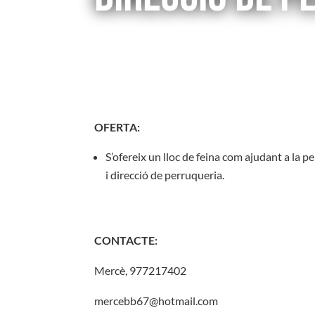
OFERTA:
S’ofereix un lloc de feina com ajudant a la 
i direcció de perruqueria.
CONTACTE:
Mercè, 977217402
mercebb67@hotmail.com