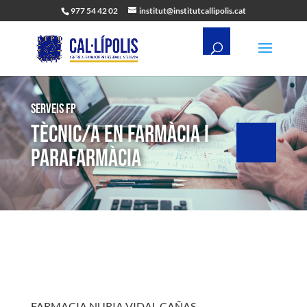
977 54 42 02
institut@institutcallipolis.cat
Serveis FP
TÈCNIC/A EN FARMÀCIA I
PARAFARMÀCIA
FARMACIA NURIA VIDAL CAÑAS