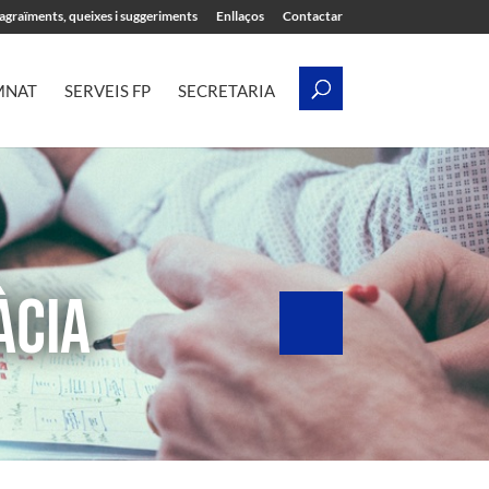
’agraïments, queixes i suggeriments
Enllaços
Contactar
MNAT
SERVEIS FP
SECRETARIA
ÀCIA