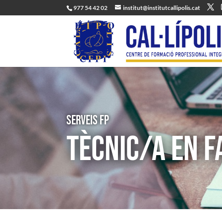
977 54 42 02
institut@institutcallipolis.cat
Serveis FP
TÈCNIC/A EN 