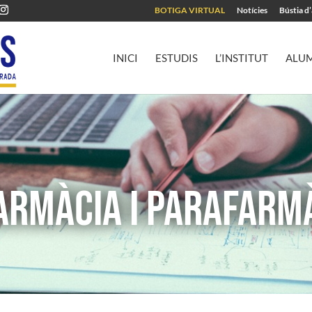
BOTIGA VIRTUAL
Notícies
Bústia d
INICI
ESTUDIS
L’INSTITUT
ALU
FARMÀCIA I PARAFARM