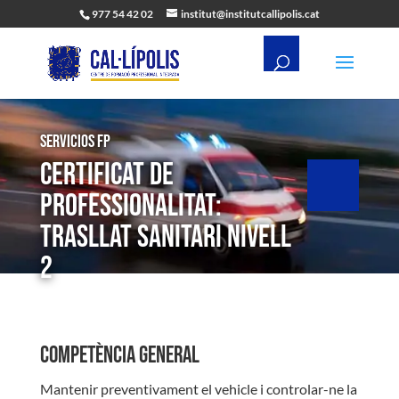
977 54 42 02
institut@institutcallipolis.cat
Servicios FP
Certificat de
professionalitat:
Trasllat sanitari Nivell
2
Competència general
Mantenir preventivament el vehicle i controlar-ne la