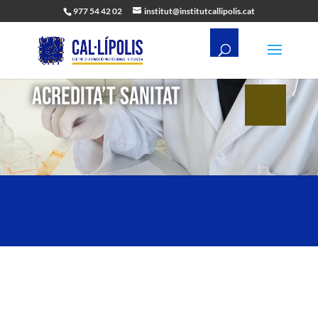
977 54 42 02
institut@institutcallipolis.cat
Acredita’t Sanitat