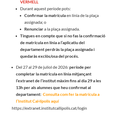
VERMELL
Durant aquest període pots:
Confirmar la matrícula
en línia de la plaça
assignada; o
Renunciar
a la plaça assignada.
Tingues en compte que si no fas la confirmació
de matrícula en línia a l’aplicatiu del
departament perdràs la plaça assignada i
quedaràs exclòs/osa del procés.
Del 27 al 29 de juliol de 2026:
període per
completar la matrícula en línia mitjançant
l’extranet de l’institut màxim fins al dia 29 a les
13h per als alumnes que heu confirmat al
departament:
Consulta com fer la matrícula a
l’Institut Cal·lípolis
aquí
https://extranet.institutcallipolis.cat/login