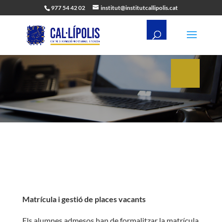
977 54 42 02
institut@institutcallipolis.cat
Matrícula i gestió de places vacants
Els alumnes admesos han de formalitzar la matrícula