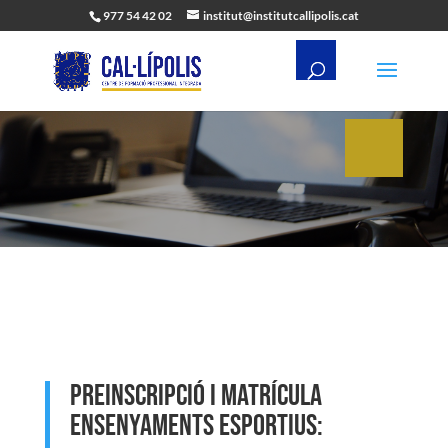
977 54 42 02
institut@institutcallipolis.cat
Preinscripció i matrícula
ensenyaments esportius: