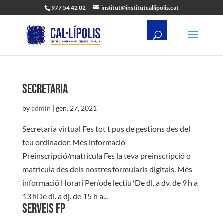
977 54 42 02
institut@institutcallipolis.cat
Secretaria
by
admin
|
gen. 27, 2021
Secretaria virtual Fes tot tipus de gestions des del
teu ordinador. Més informació
Preinscripció/matrícula Fes la teva preinscripció o
matrícula des dels nostres formularis digitals. Més
informació Horari Període lectiu*De dl. a dv. de 9 h a
13 hDe dl. a dj. de 15 h a...
Serveis FP