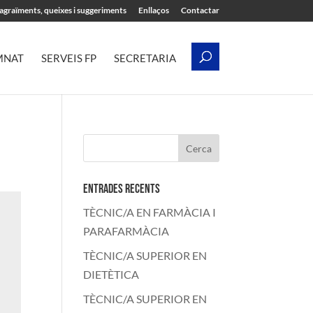
’agraïments, queixes i suggeriments
Enllaços
Contactar
MNAT
SERVEIS FP
SECRETARIA
Entrades recents
TÈCNIC/A EN FARMÀCIA I
PARAFARMÀCIA
TÈCNIC/A SUPERIOR EN
DIETÈTICA
TÈCNIC/A SUPERIOR EN