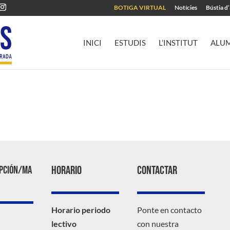
BOTIGA VIRTUAL
Notícies
Bústia d
INICI
ESTUDIS
L’INSTITUT
ALU
Horario
Contactar
ipción/ma
Horario periodo
Ponte en contacto
lectivo
con nuestra