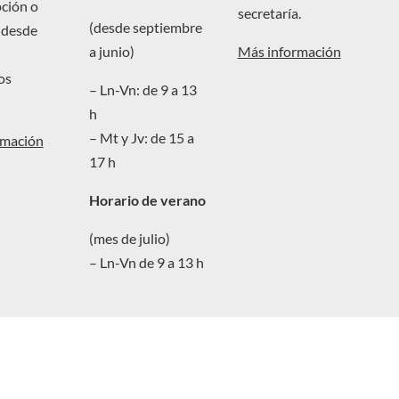
pción o
secretaría.
(desde septiembre
 desde
a junio)
Más información
os
– Ln-Vn: de 9 a 13
h
– Mt y Jv: de 15 a
rmación
17 h
Horario de verano
(mes de julio)
– Ln-Vn de 9 a 13 h