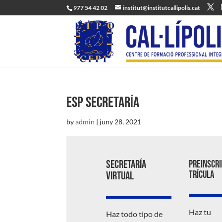
977 54 42 02
institut@institutcallipolis.cat
ESP Secretaría
by
admin
|
juny 28, 2021
Secretaría
Preinscr
trícula
virtual
Haz tu
Haz todo tipo de