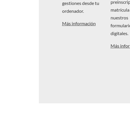
preinscri
gestiones desde tu
matrícula
ordenador.
nuestros
Más información
formulari
digitales.
Más info