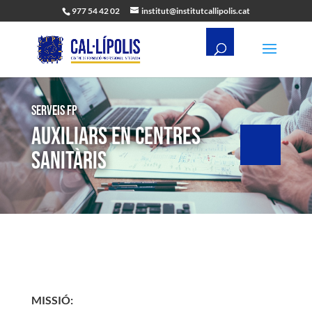
977 54 42 02
institut@institutcallipolis.cat
Serveis FP
AUXILIARS EN CENTRES
SANITÀRIS
MISSIÓ: