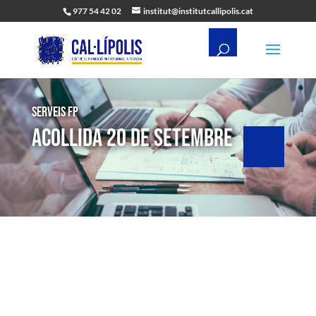
977 54 42 02
institut@institutcallipolis.cat
Serveis FP
Acollida 20 de setembre